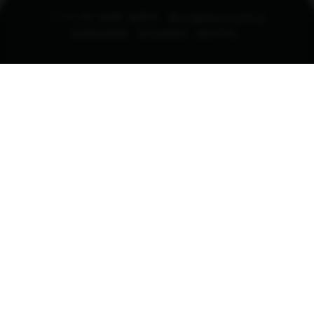
友情链接
这里收集了一些优质的网站资源，欢迎交流合作！
1QQ去水印
远昔APi接口
6QQ祛水印
易扒站
远昔博客
综信查